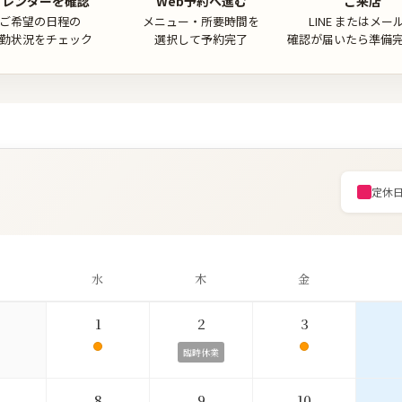
カレンダーを確認
Web予約へ進む
ご来店
ご希望の日程の
メニュー・所要時間を
LINE またはメー
勤状況をチェック
選択して予約完了
確認が届いたら準備
定休
水
木
金
1
2
3
臨時休業
8
9
10