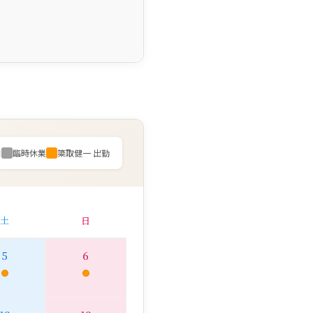
日
臨時休業
簗取健一 出勤
土
日
5
6