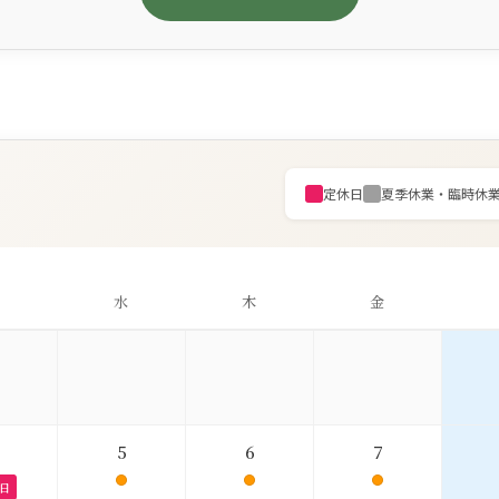
定休日
夏季休業・臨時休
水
木
金
5
6
7
日