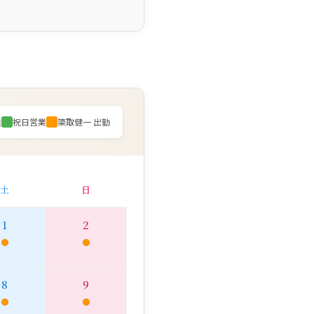
業
祝日営業
簗取健一 出勤
土
日
1
2
8
9