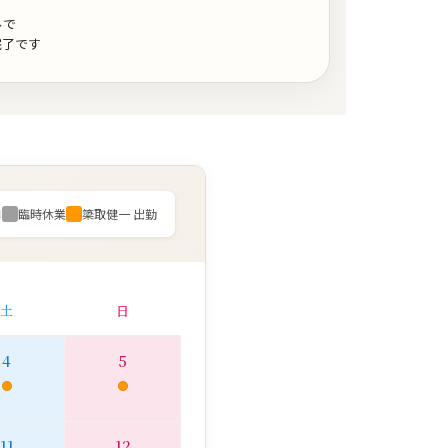
ルで
完了です
日
臨時休業
簗取健一 出勤
土
日
4
5
11
12