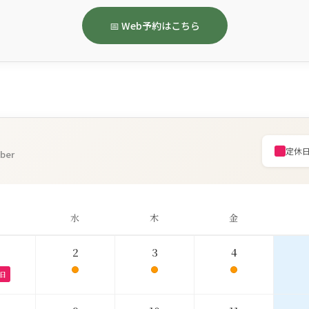
📅 Web予約はこちら
定休
ber
水
木
金
2
3
4
日